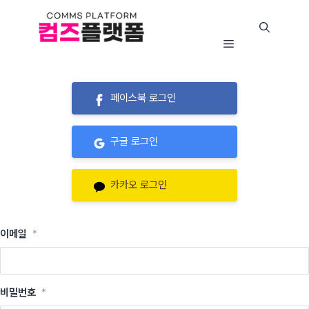
콘
텐
츠
뉴
메
로
뉴
바
로
페이스북 로그인
가
기
구글 로그인
카카오 로그인
이메일
*
비밀번호
*