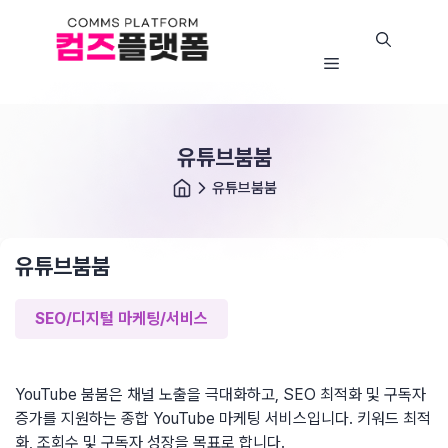
콘
텐
츠
뉴
메
로
뉴
바
로
유튜브붐붐
가
기
유튜브붐붐
유튜브붐붐
SEO
/
디지털 마케팅
/
서비스
YouTube 붐붐은 채널 노출을 극대화하고, SEO 최적화 및 구독자
증가를 지원하는 종합 YouTube 마케팅 서비스입니다. 키워드 최적
화, 조회수 및 구독자 성장을 목표로 합니다.