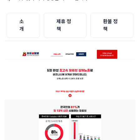
소
제휴 정
환불 정
개
책
책